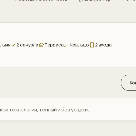
альня
2 санузла
Терраса
Крыльцо
2 входа
Ко
ской технологии, тёплый и без усадки.