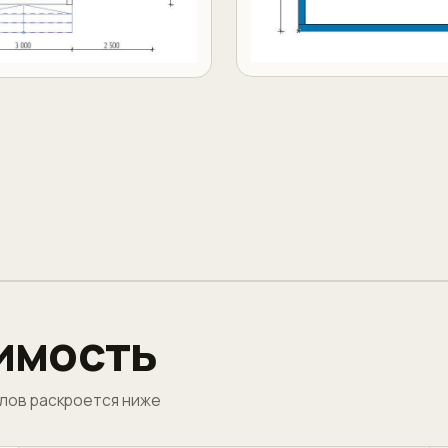
оимость
лов раскроется ниже