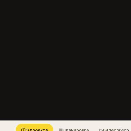
ⓘ
▤
▷
О проекте
Планировка
Видеообзор