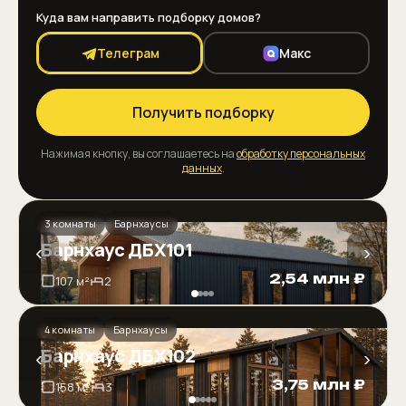
Куда вам направить подборку домов?
Телеграм
Макс
Получить подборку
Нажимая кнопку, вы соглашаетесь на
обработку персональных
данных
.
3 комнаты
Барнхаусы
Барнхаус ДБХ101
‹
›
2,54 млн ₽
107 м²
2
4 комнаты
Барнхаусы
Барнхаус ДБХ102
‹
›
3,75 млн ₽
158 м²
3