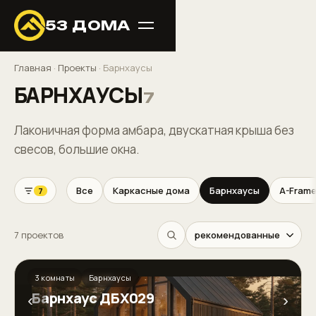
53 ДОМА
Главная
·
Проекты
·
Барнхаусы
БАРНХАУСЫ
7
Лаконичная форма амбара, двускатная крыша без
свесов, большие окна.
Все
Каркасные дома
Барнхаусы
A-Fram
7
7 проектов
3 комнаты
Барнхаусы
Барнхаус ДБХ029
‹
›