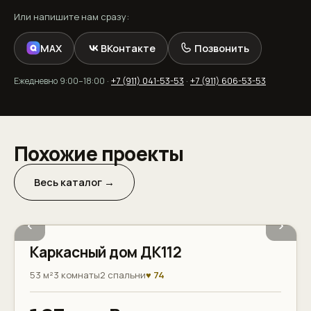
Или напишите нам сразу:
MAX
ВКонтакте
Позвонить
Ежедневно 9:00–18:00 ·
+7 (911) 041-53-53
·
+7 (911) 606-53-53
Похожие проекты
Весь каталог →
‹
›
Каркасный дом ДК112
53 м²
3 комнаты
2 спальни
♥ 74