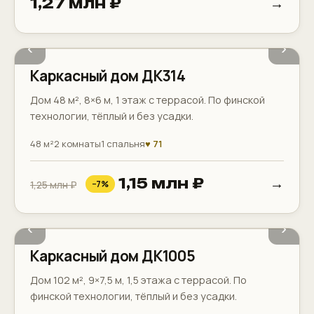
→
1,27 млн ₽
Терраса
Котельная
‹
›
Каркасный дом ДК314
Дом 48 м², 8×6 м, 1 этаж с террасой. По финской
технологии, тёплый и без усадки.
48 м²
2 комнаты
1 спальня
♥ 71
→
1,15 млн ₽
1,25 млн ₽
−7%
2 санузла
Терраса
Балкон
‹
›
Каркасный дом ДК1005
Дом 102 м², 9×7,5 м, 1,5 этажа с террасой. По
финской технологии, тёплый и без усадки.