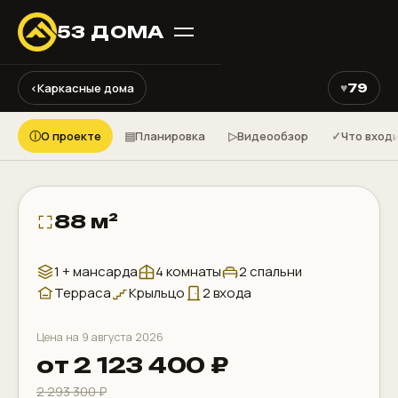
53 ДОМА
⤢
♥
‹
Каркасные дома
79
КАРКАСНЫЙ ДОМ ДК1012
ⓘ
▤
▷
✓
О проекте
Планировка
Видеообзор
Что вход
88 м²
1 + мансарда
4 комнаты
2 спальни
Терраса
Крыльцо
2 входа
Цена на 9 августа 2026
от 2 123 400 ₽
2 293 300 ₽