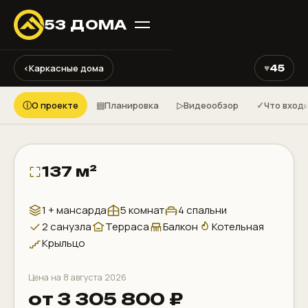
53 ДОМА
⤢
♥
‹
Каркасные дома
45
КАРКАСНЫЙ ДОМ ДК191
ⓘ
▤
▷
✓
О проекте
Планировка
Видеообзор
Что вход
137 м²
1 + мансарда
5 комнат
4 спальни
2 санузла
Терраса
Балкон
Котельная
Крыльцо
Цена на 8 августа 2026
от 3 305 800 ₽