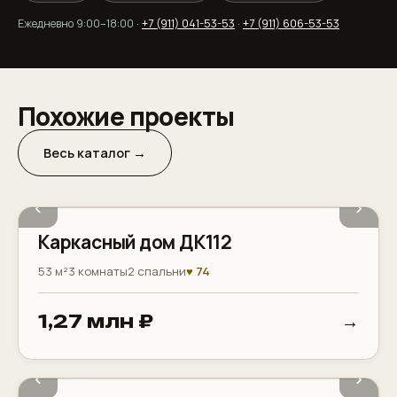
Ежедневно 9:00–18:00 ·
+7 (911) 041-53-53
·
+7 (911) 606-53-53
Похожие проекты
Весь каталог →
‹
›
Каркасный дом ДК112
53 м²
3 комнаты
2 спальни
♥ 74
→
1,27 млн ₽
Терраса
Котельная
‹
›