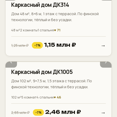
Каркасный дом ДК314
Дом 48 м², 8×6 м, 1 этаж с террасой. По финской
технологии, тёплый и без усадки.
48 м²
2 комнаты
1 спальня
♥ 71
→
1,15 млн ₽
1,25 млн ₽
−7%
2 санузла
Терраса
Балкон
‹
›
Каркасный дом ДК1005
Дом 102 м², 9×7,5 м, 1,5 этажа с террасой. По
финской технологии, тёплый и без усадки.
102 м²
5 комнат
4 спальни
♥ 46
→
2,46 млн ₽
2,65 млн ₽
−7%