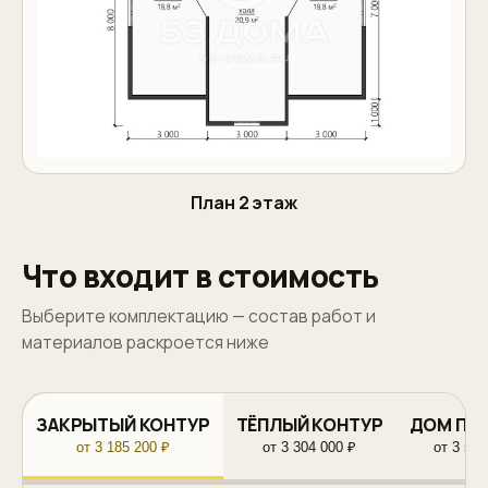
План 2 этаж
Что входит в стоимость
Выберите комплектацию — состав работ и
материалов раскроется ниже
ЗАКРЫТЫЙ КОНТУР
ТЁПЛЫЙ КОНТУР
ДОМ ПО
от 3 185 200 ₽
от 3 304 000 ₽
от 3 581