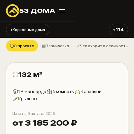
53 ДОМА
⤢
♥
‹
Каркасные дома
114
КАРКАСНЫЙ ДОМ ДК187
ⓘ
▤
✓
О проекте
Планировка
Что входит в стоимость
132 м²
1 + мансарда
4 комнаты
3 спальни
Крыльцо
Цена на 9 августа 2026
от 3 185 200 ₽