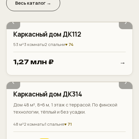
Весь каталог →
‹
›
Каркасный дом ДК112
53 м²
3 комнаты
2 спальни
♥ 74
→
1,27 млн ₽
Терраса
Котельная
‹
›
Каркасный дом ДК314
Дом 48 м², 8×6 м, 1 этаж с террасой. По финской
технологии, тёплый и без усадки.
48 м²
2 комнаты
1 спальня
♥ 71