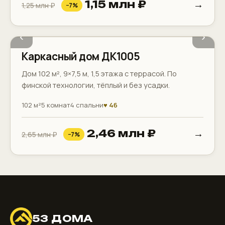
→
1,15 млн ₽
1,25 млн ₽
−7%
2 санузла
Терраса
Балкон
‹
›
Каркасный дом ДК1005
Дом 102 м², 9×7,5 м, 1,5 этажа с террасой. По
финской технологии, тёплый и без усадки.
102 м²
5 комнат
4 спальни
♥ 46
→
2,46 млн ₽
2,65 млн ₽
−7%
53 ДОМА