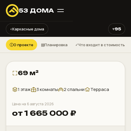
53 ДОМА
⤢
♥
‹
Каркасные дома
95
КАРКАСНЫЙ ДОМ ДК128
ⓘ
▤
✓
О проекте
Планировка
Что входит в стоимость
69 м²
1 этаж
3 комнаты
2 спальни
Терраса
Цена на 6 августа 2026
от 1 665 000 ₽