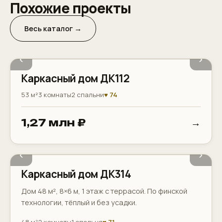
Похожие проекты
Весь каталог →
‹
›
Каркасный дом ДК112
53 м²
3 комнаты
2 спальни
♥ 74
→
1,27 млн ₽
Терраса
Котельная
‹
›
Каркасный дом ДК314
Дом 48 м², 8×6 м, 1 этаж с террасой. По финской
технологии, тёплый и без усадки.
48 м²
2 комнаты
1 спальня
♥ 71