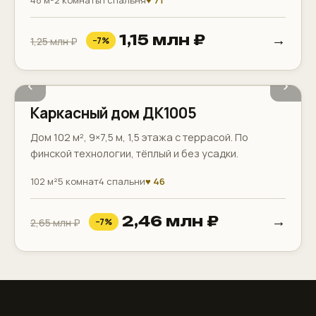
→
1,15 млн ₽
1,25 млн ₽
−7%
2 санузла
Терраса
Балкон
‹
›
Каркасный дом ДК1005
Дом 102 м², 9×7,5 м, 1,5 этажа с террасой. По
финской технологии, тёплый и без усадки.
102 м²
5 комнат
4 спальни
♥ 46
→
2,46 млн ₽
2,65 млн ₽
−7%