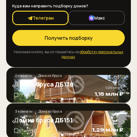
Куда вам направить подборку домов?
Телеграм
Макс
Получить подборку
Нажимая кнопку, вы соглашаетесь на
обработку персональных
данных
.
2 комнаты
Дома из бруса
Дом из бруса ДБ138
‹
›
1,24 млн ₽
1,15 млн ₽
72 м²
1
3 комнаты
Дома из бруса
Дом из бруса ДБ151
‹
›
1,39 млн ₽
1,29 млн ₽
81 м²
2