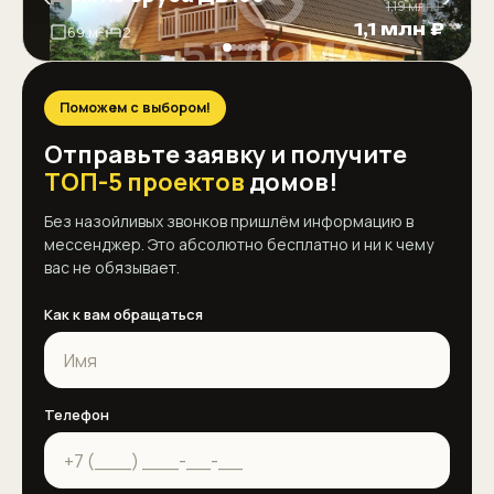
1,19 млн ₽
1,1 млн ₽
69 м²
2
Поможем с выбором!
Отправьте заявку и получите
ТОП-5 проектов
домов!
Без назойливых звонков пришлём информацию в
мессенджер. Это абсолютно бесплатно и ни к чему
вас не обязывает.
Как к вам обращаться
Телефон