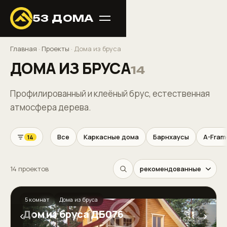
53 ДОМА
Главная
·
Проекты
·
Дома из бруса
ДОМА ИЗ БРУСА
14
Профилированный и клеёный брус, естественная
атмосфера дерева.
Все
Каркасные дома
Барнхаусы
A-Fram
14
14 проектов
5 комнат
Дома из бруса
Дом из бруса ДБ076
‹
›
1,5 млн ₽